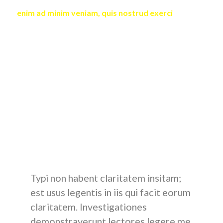
enim ad minim veniam, quis nostrud exerci
tation
ullamcorper suscipit lobortis nisl ut aliquip ex ea
commodo consequat.
Duis autem vel eum iriure dolor in hendrerit in vulputate
velit esse molestie consequat, vel illum dolore eu feugiat
nulla facilisis at vero eros et accumsan et iusto odio
dignissim qui blandit praesent luptatum zzril delenit
augue duis dolore te feugait nulla facilisi.
Nam liber tempor cum soluta nobis eleifend option
congue nihil imperdiet doming id quod mazim placerat
facer possim assum.
Typi non habent claritatem insitam;
est usus legentis in iis qui facit eorum
claritatem. Investigationes
demonstraverunt lectores legere me