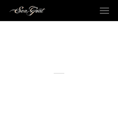
SCHLAGWORTARCHIV FÜR:
SELF HOSTED
VIDEO POSTS
SELF HOSTED VIDEO POST
To set the video, use an
(or
)
video
playlist
shortcode in the content. The first
(
)
video
playlist
shortcode will be used in post media area and will be
removed from the original post content when
displaying. If no
or
shortcode used,
video
playlist