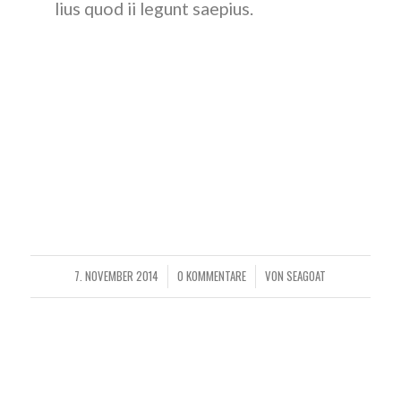
lius quod ii legunt saepius.
Claritas est etiam processus dynamicus, qui sequitur
mutationem consuetudium lectorum. Mirum est notare
quam littera gothica, quam nunc putamus parum claram,
anteposuerit litterarum formas humanitatis per seacula
quarta decima et quinta decima.
Eodem modo typi, qui nunc nobis videntur parum clari,
fiant sollemnes in futurum.
7. NOVEMBER 2014
0 KOMMENTARE
VON
SEAGOAT
/
/
VIDEO POSTS
PLAYLIST, SELF HOSTED