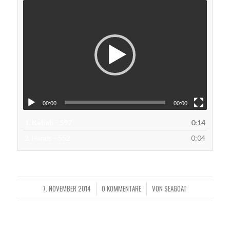
00:00
00:00
1.
Kebab - 597
0:14
2.
Hands - 552
0:04
7. NOVEMBER 2014
0 KOMMENTARE
VON
SEAGOAT
/
/