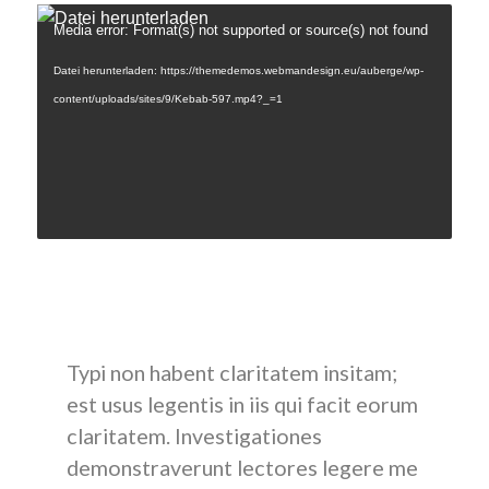
Media error: Format(s) not supported or source(s) not found
Datei herunterladen: https://themedemos.webmandesign.eu/auberge/wp-
content/uploads/sites/9/Kebab-597.mp4?_=1
Nam liber tempor cum soluta nobis eleifend option
congue nihil imperdiet doming id quod mazim placerat
facer possim assum.
Typi non habent claritatem insitam;
est usus legentis in iis qui facit eorum
claritatem. Investigationes
demonstraverunt lectores legere me