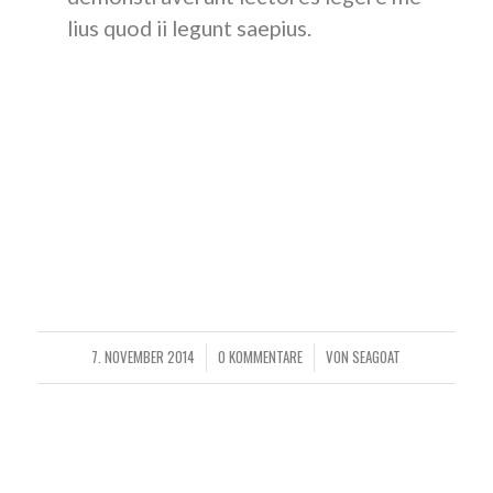
lius quod ii legunt saepius.
Claritas est etiam processus dynamicus, qui sequitur
mutationem consuetudium lectorum. Mirum est notare
quam littera gothica, quam nunc putamus parum claram,
anteposuerit litterarum formas humanitatis per seacula
quarta decima et quinta decima.
Eodem modo typi, qui nunc nobis videntur parum clari,
fiant sollemnes in futurum.
7. NOVEMBER 2014
0 KOMMENTARE
VON
SEAGOAT
/
/