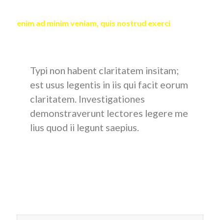
laoreet dolore magna aliquam erat volutpat. Ut wisi
enim ad minim veniam, quis nostrud exerci
tation
ullamcorper suscipit lobortis nisl ut aliquip ex ea
commodo consequat.
Typi non habent claritatem insitam;
est usus legentis in iis qui facit eorum
claritatem. Investigationes
demonstraverunt lectores legere me
lius quod ii legunt saepius.
Claritas est etiam processus dynamicus, qui sequitur
mutationem consuetudium lectorum. Mirum est notare
quam littera gothica, quam nunc putamus parum claram,
anteposuerit litterarum formas humanitatis per seacula
quarta decima et quinta decima.