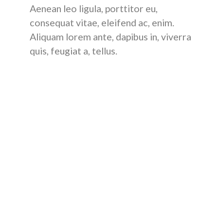
Aenean leo ligula, porttitor eu,
consequat vitae, eleifend ac, enim.
Aliquam lorem ante, dapibus in, viverra
quis, feugiat a, tellus.
Phasellus viverra nulla ut metus varius laoreet. Quisque
rutrum. Aenean imperdiet. Etiam ultricies nisi vel augue.
Curabitur ullamcorper ultricies nisi. Nam eget dui.
Etiam rhoncus. Maecenas tempus, tellus eget
condimentum rhoncus, sem quam semper libero, sit
amet adipiscing sem neque sed ipsum. Nam quam nunc,
blandit vel, luctus pulvinar, hendrerit id, lorem.
Maecenas nec odio et ante tincidunt tempus. Donec
vitae sapien ut libero venenatis faucibus.
Nullam quis ante. Etiam sit amet orci eget eros faucibus