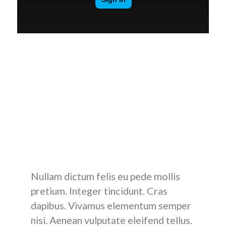
Lorem ipsum dolor sit amet, consectetuer adipiscing
elit. Aenean commodo ligula eget dolor. Aenean massa.
Cum sociis natoque penatibus et magnis dis parturient
montes, nascetur ridiculus mus. Donec quam felis,
ultricies nec, pellentesque eu, pretium quis, sem. Nulla
consequat massa quis enim. Donec pede justo, fringilla
vel, aliquet nec, vulputate eget, arcu. In enim justo,
rhoncus ut, imperdiet a, venenatis vitae, justo.
Nullam dictum felis eu pede mollis
pretium. Integer tincidunt. Cras
dapibus. Vivamus elementum semper
nisi. Aenean vulputate eleifend tellus.