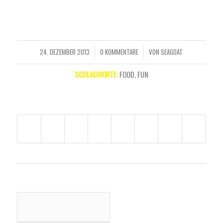
tincidunt. Duis leo.
24. DEZEMBER 2013
0 KOMMENTARE
VON
SEAGOAT
/
/
SCHLAGWORTE:
FOOD
,
FUN
EINTRAG TEILEN
DAS KÖNNTE DICH AUCH INTERESSIEREN