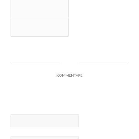
0
KOMMENTARE
HINTERLASSE EINEN KOMMENTAR
An der Diskussion beteiligen?
Hinterlasse uns deinen Kommentar!
*
Name