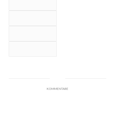
0
KOMMENTARE
HINTERLASSE EINEN KOMMENTAR
An der Diskussion beteiligen?
Hinterlasse uns deinen Kommentar!