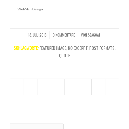
WebMan Design
18. JULI 2013
0 KOMMENTARE
VON
SEAGOAT
/
/
SCHLAGWORTE:
FEATURED IMAGE
,
NO EXCERPT
,
POST FORMATS
,
QUOTE
EINTRAG TEILEN
DAS KÖNNTE DICH AUCH INTERESSIEREN